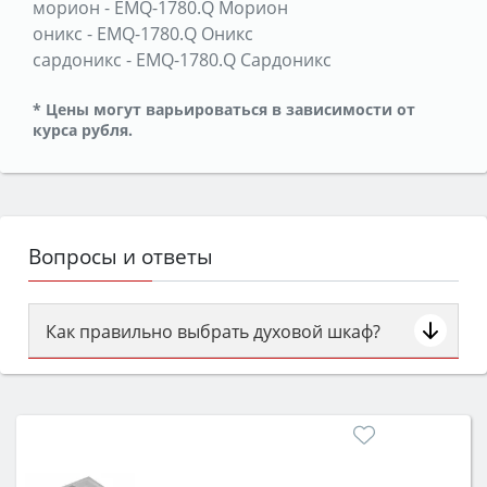
морион
-
EMQ-1780.Q Морион
оникс
-
EMQ-1780.Q Оникс
сардоникс
-
EMQ-1780.Q Сардоникс
* Цены могут варьироваться в зависимости от
курса рубля.
Вопросы и ответы
Как правильно выбрать духовой шкаф?
Сначала определитесь с типом (газовый или
электрический) и габаритами под вашу нишу,
затем смотрите на объём 50–70 л для семьи,
класс энергопотребления не ниже A и нужные
функции (конвекция, гриль, самоочистка,