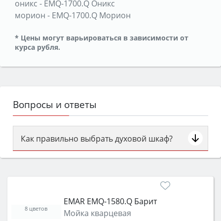
оникс
-
EMQ-1700.Q Оникс
морион
-
EMQ-1700.Q Морион
* Цены могут варьироваться в зависимости от
курса рубля.
Вопросы и ответы
Как правильно выбрать духовой шкаф?
Сначала определитесь с типом (газовый или
электрический) и габаритами под вашу нишу,
затем смотрите на объём 50–70 л для семьи,
класс энергопотребления не ниже A и нужные
EMAR EMQ-1580.Q Барит
функции (конвекция, гриль, самоочистка,
8 цветов
Мойка кварцевая
защита от детей).