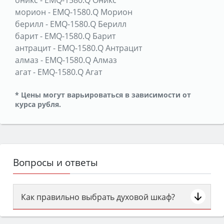
морион
-
EMQ-1580.Q Морион
берилл
-
EMQ-1580.Q Берилл
барит
-
EMQ-1580.Q Барит
антрацит
-
EMQ-1580.Q Антрацит
алмаз
-
EMQ-1580.Q Алмаз
агат
-
EMQ-1580.Q Агат
* Цены могут варьироваться в зависимости от
курса рубля.
Вопросы и ответы
Как правильно выбрать духовой шкаф?
Сначала определитесь с типом (газовый или