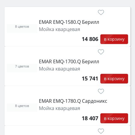
электрический) и габаритами под вашу нишу,
затем смотрите на объём 50–70 л для семьи,
класс энергопотребления не ниже A и нужные
EMAR EMQ-1580.Q Берилл
функции (конвекция, гриль, самоочистка,
8 цветов
Мойка кварцевая
защита от детей).
14 806
в корзину
EMAR EMQ-1700.Q Берилл
7 цветов
Мойка кварцевая
15 741
в корзину
EMAR EMQ-1780.Q Сардоникс
8 цветов
Мойка кварцевая
18 407
в корзину