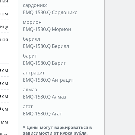
ная
сардоникс
EMQ-1580.Q Сардоникс
ылом
морион
ицу
EMQ-1580.Q Морион
берилл
ная
EMQ-1580.Q Берилл
барит
EMQ-1580.Q Барит
0 см
антрацит
EMQ-1580.Q Антрацит
0 см
алмаз
0 см
EMQ-1580.Q Алмаз
агат
0 см
EMQ-1580.Q Агат
0 мм
* Цены могут варьироваться в
зависимости от курса рубля.
9 кг