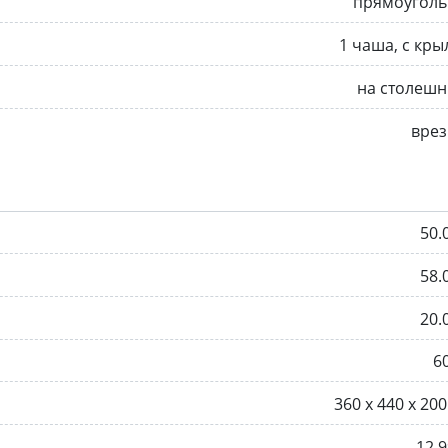
прямоуголь
1 чаша, с кр
на столешн
врез
50.
58.
20.
6
360 x 440 х 20
12.9