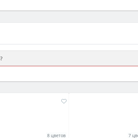
?
ый или электрический) и габаритами под вашу нишу, зат
же A и нужные функции (конвекция, гриль, самоочистка, 
8 цветов
7 цв