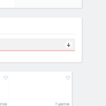
ем смотрите на объём 50–70 л для
защита от детей).
етов
7 цветов