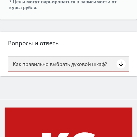
* Цены могут варьироваться в зависимости от
курса рубля.
Вопросы и ответы
Как правильно выбрать духовой шкаф?
Сначала определитесь с типом (газовый или
электрический) и габаритами под вашу нишу,
затем смотрите на объём 50–70 л для семьи,
класс энергопотребления не ниже A и нужные
функции (конвекция, гриль, самоочистка,
защита от детей).