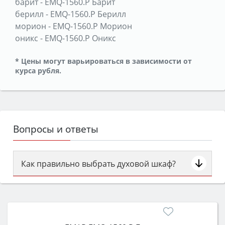
барит
-
EMQ-1560.P Барит
берилл
-
EMQ-1560.P Берилл
морион
-
EMQ-1560.P Морион
оникс
-
EMQ-1560.P Оникс
* Цены могут варьироваться в зависимости от
курса рубля.
Вопросы и ответы
Как правильно выбрать духовой шкаф?
Сначала определитесь с типом (газовый или
электрический) и габаритами под вашу нишу,
затем смотрите на объём 50–70 л для семьи,
класс энергопотребления не ниже A и нужные