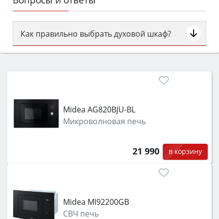
Как правильно выбрать духовой шкаф?
Сначала определитесь с типом (газовый или
электрический) и габаритами под вашу нишу,
затем смотрите на объём 50–70 л для семьи,
класс энергопотребления не ниже A и нужные
функции (конвекция, гриль, самоочистка,
Midea AG820BJU-BL
защита от детей).
Микроволновая печь
21 990
в корзину
Midea MI92200GB
СВЧ печь