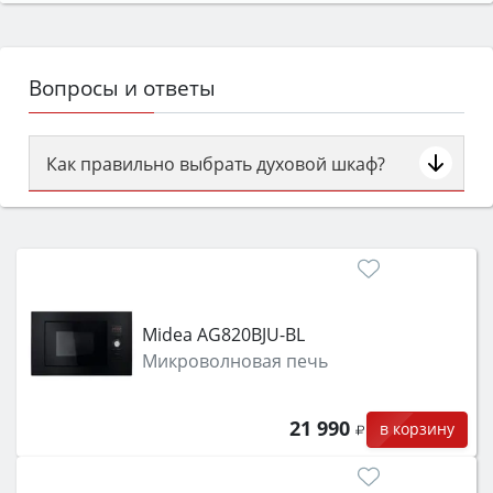
Вопросы и ответы
Как правильно выбрать духовой шкаф?
Сначала определитесь с типом (газовый или
электрический) и габаритами под вашу нишу,
затем смотрите на объём 50–70 л для семьи,
класс энергопотребления не ниже A и нужные
функции (конвекция, гриль, самоочистка,
Midea AG820BJU-BL
защита от детей).
Микроволновая печь
21 990
в корзину