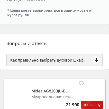
* Цены могут варьироваться в зависимости от
курса рубля.
Вопросы и ответы
Как правильно выбрать духовой шкаф?
Сначала определитесь с типом (газовый или
электрический) и габаритами под вашу нишу,
затем смотрите на объём 50–70 л для семьи,
класс энергопотребления не ниже A и нужные
Midea AG820BJU-BL
функции (конвекция, гриль, самоочистка,
Микроволновая печь
защита от детей).
21 990
в корзину