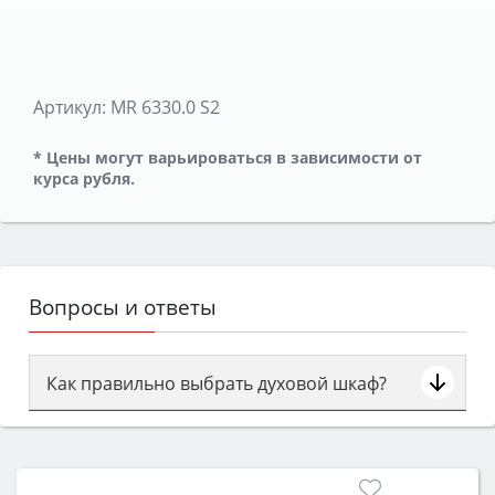
Артикул:
MR 6330.0 S2
* Цены могут варьироваться в зависимости от
курса рубля.
Вопросы и ответы
Как правильно выбрать духовой шкаф?
Сначала определитесь с типом (газовый или
электрический) и габаритами под вашу нишу,
затем смотрите на объём 50–70 л для семьи,