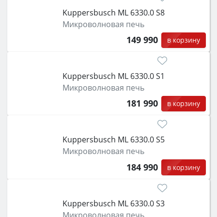
класс энергопотребления не ниже A и нужные
Kuppersbusch ML 6330.0 S8
функции (конвекция, гриль, самоочистка,
Микроволновая печь
защита от детей).
149 990
в корзину
Kuppersbusch ML 6330.0 S1
Микроволновая печь
181 990
в корзину
Kuppersbusch ML 6330.0 S5
Микроволновая печь
184 990
в корзину
Kuppersbusch ML 6330.0 S3
Микроволновая печь