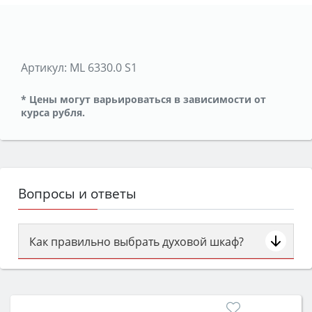
Артикул:
ML 6330.0 S1
* Цены могут варьироваться в зависимости от
курса рубля.
Вопросы и ответы
Как правильно выбрать духовой шкаф?
Сначала определитесь с типом (газовый или
электрический) и габаритами под вашу нишу,
затем смотрите на объём 50–70 л для семьи,