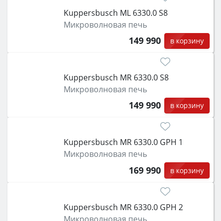
класс энергопотребления не ниже A и нужные
Kuppersbusch ML 6330.0 S8
функции (конвекция, гриль, самоочистка,
Микроволновая печь
защита от детей).
149 990
в корзину
Kuppersbusch MR 6330.0 S8
Микроволновая печь
149 990
в корзину
Kuppersbusch MR 6330.0 GPH 1
Микроволновая печь
169 990
в корзину
Kuppersbusch MR 6330.0 GPH 2
Микроволновая печь