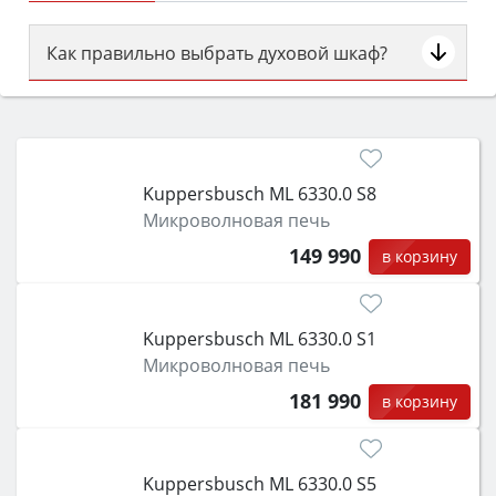
Как правильно выбрать духовой шкаф?
Сначала определитесь с типом (газовый или
электрический) и габаритами под вашу нишу,
затем смотрите на объём 50–70 л для семьи,
класс энергопотребления не ниже A и нужные
Kuppersbusch ML 6330.0 S8
функции (конвекция, гриль, самоочистка,
Микроволновая печь
защита от детей).
149 990
в корзину
Kuppersbusch ML 6330.0 S1
Микроволновая печь
181 990
в корзину
Kuppersbusch ML 6330.0 S5