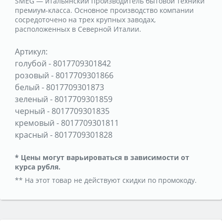
SMEG — итальянский производитель бытовой техники
премиум-класса. Основное производство компании
сосредоточено на трех крупных заводах,
расположенных в Северной Италии.
Артикул:
голубой
-
8017709301842
розовый
-
8017709301866
белый
-
8017709301873
зеленый
-
8017709301859
черный
-
8017709301835
кремовый
-
8017709301811
красный
-
8017709301828
* Цены могут варьироваться в зависимости от
курса рубля.
** На этот товар не действуют скидки по промокоду.