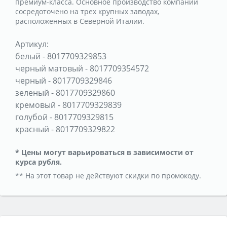
премиум-класса. Основное производство компании
сосредоточено на трех крупных заводах,
расположенных в Северной Италии.
Артикул:
белый
-
8017709329853
черный матовый
-
8017709354572
черный
-
8017709329846
зеленый
-
8017709329860
кремовый
-
8017709329839
голубой
-
8017709329815
красный
-
8017709329822
* Цены могут варьироваться в зависимости от
курса рубля.
** На этот товар не действуют скидки по промокоду.