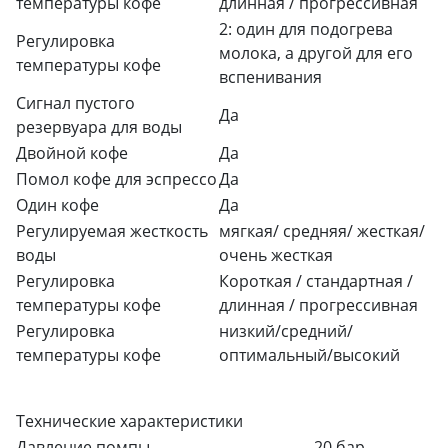
температуры кофе
длинная / прогрессивная
2: один для подогрева
Регулировка
молока, а другой для его
температуры кофе
вспенивания
Сигнал пустого
Да
резервуара для воды
Двойной кофе
Да
Помол кофе для эспрессо
Да
Один кофе
Да
Регулируемая жесткость
мягкая/ средняя/ жесткая/
воды
очень жесткая
Регулировка
Короткая / стандартная /
температуры кофе
длинная / прогрессивная
Регулировка
низкий/средний/
температуры кофе
оптимальный/высокий
Технические характеристики
Давление помпы
20 бар