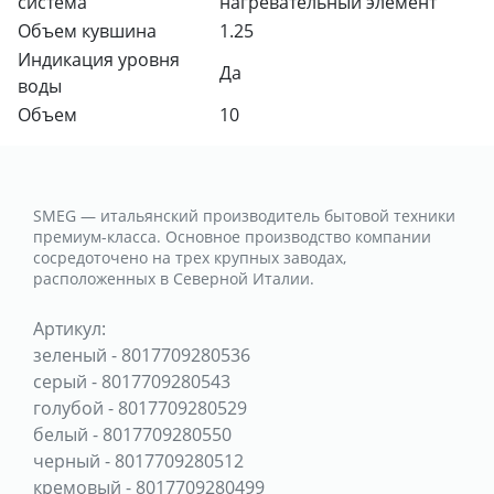
система
нагревательный элемент
Объем кувшина
1.25
Индикация уровня
Да
воды
Объем
10
SMEG — итальянский производитель бытовой техники
премиум-класса. Основное производство компании
сосредоточено на трех крупных заводах,
расположенных в Северной Италии.
Артикул:
зеленый
-
8017709280536
серый
-
8017709280543
голубой
-
8017709280529
белый
-
8017709280550
черный
-
8017709280512
кремовый
-
8017709280499