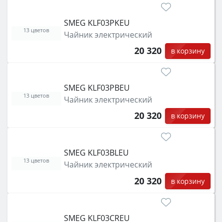
затем смотрите на объём 50–70 л для семьи,
класс энергопотребления не ниже A и нужные
SMEG KLF03PKEU
функции (конвекция, гриль, самоочистка,
13 цветов
Чайник электрический
защита от детей).
20 320
в корзину
SMEG KLF03PBEU
13 цветов
Чайник электрический
20 320
в корзину
SMEG KLF03BLEU
13 цветов
Чайник электрический
20 320
в корзину
SMEG KLF03CREU