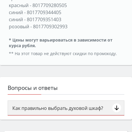
красный
-
8017709280505
синий
-
8017709344405
синий
-
8017709351403
розовый
-
8017709302993
* Цены могут варьироваться в зависимости от
курса рубля.
** На этот товар не действуют скидки по промокоду.
Вопросы и ответы
Как правильно выбрать духовой шкаф?
Сначала определитесь с типом (газовый или
электрический) и габаритами под вашу нишу,