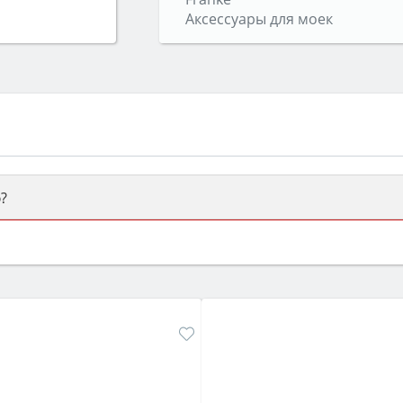
Аксессуары для моек
?
ый или электрический) и габаритами под вашу нишу, зат
же A и нужные функции (конвекция, гриль, самоочистка, 