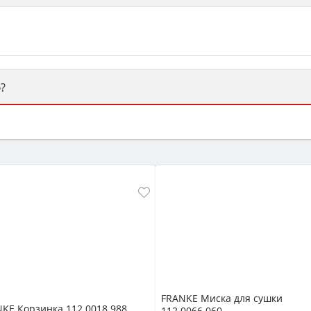
?
ый или электрический) и габаритами под вашу нишу, зат
же A и нужные функции (конвекция, гриль, самоочистка, 
FRANKE Миска для сушки
KE Корзинка 112.0018.988
112.0066.060