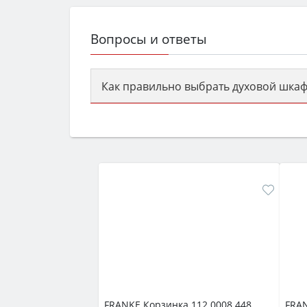
Вопросы и ответы
Как правильно выбрать духовой шкаф
Сначала определитесь с типом (газов
семьи, класс энергопотребления не ни
FRANKE Корзинка 112.0008.448
FRAN