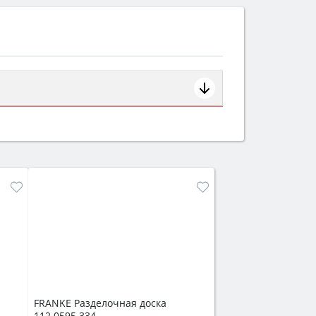
ем смотрите на объём 50–70 л для
защита от детей).
FRANKE Разделочная доска
112.0595.334