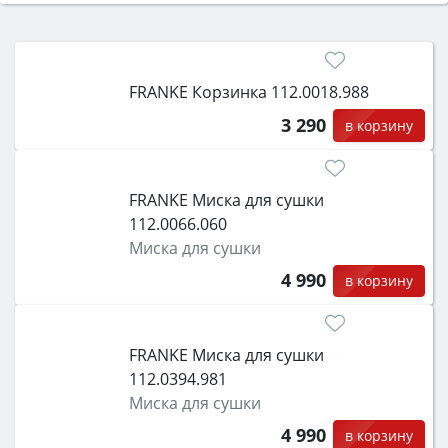
Сначала определитесь с типом (газовый или
электрический) и габаритами под вашу нишу,
затем смотрите на объём 50–70 л для семьи,
класс энергопотребления не ниже A и нужные
FRANKE Корзинка 112.0018.988
функции (конвекция, гриль, самоочистка,
защита от детей).
3 290
в корзину
FRANKE Миска для сушки
112.0066.060
Миска для сушки
4 990
в корзину
FRANKE Миска для сушки
112.0394.981
Миска для сушки
4 990
в корзину