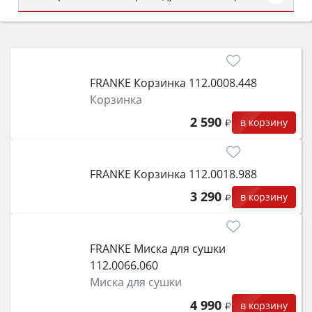
Сначала определитесь с типом (газовый или
электрический) и габаритами под вашу нишу,
затем смотрите на объём 50–70 л для семьи,
класс энергопотребления не ниже A и нужные
FRANKE Корзинка 112.0008.448
функции (конвекция, гриль, самоочистка,
Корзинка
защита от детей).
2 590
в корзину
FRANKE Корзинка 112.0018.988
3 290
в корзину
FRANKE Миска для сушки
112.0066.060
Миска для сушки
4 990
в корзину