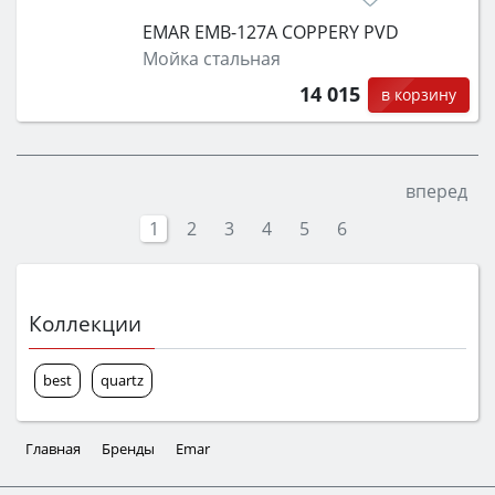
EMAR EMB-127A COPPERY PVD
Мойка стальная
14 015
в корзину
вперед
1
2
3
4
5
6
Коллекции
best
quartz
Главная
Бренды
Emar