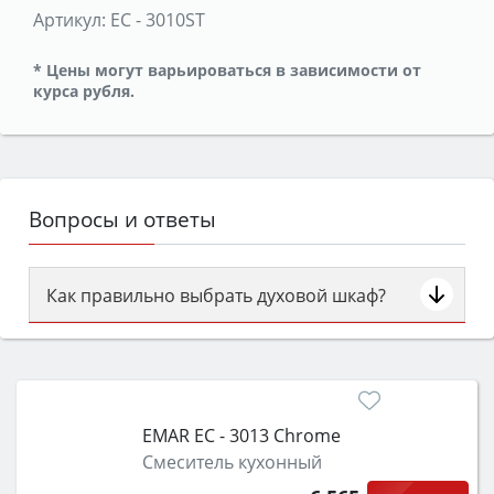
Артикул:
ЕС - 3010ST
* Цены могут варьироваться в зависимости от
курса рубля.
Вопросы и ответы
Как правильно выбрать духовой шкаф?
Сначала определитесь с типом (газовый или
электрический) и габаритами под вашу нишу,
затем смотрите на объём 50–70 л для семьи,
класс энергопотребления не ниже A и нужные
EMAR ЕС - 3013 Chrome
функции (конвекция, гриль, самоочистка,
Смеситель кухонный
защита от детей).