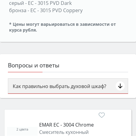
серый
-
ЕС - 3015 PVD Dark
бронза
-
ЕС - 3015 PVD Coppery
* Цены могут варьироваться в зависимости от
курса рубля.
Вопросы и ответы
Как правильно выбрать духовой шкаф?
Сначала определитесь с типом (газовый или
электрический) и габаритами под вашу нишу,
затем смотрите на объём 50–70 л для семьи,
класс энергопотребления не ниже A и нужные
EMAR ЕС - 3004 Chrome
функции (конвекция, гриль, самоочистка,
2 цвета
Смеситель кухонный
защита от детей).