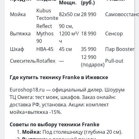
Мощн.
(руб.)
Kubus
Мойка
82x50 см
28 990
Самовосстан
Tectonite
Reflect
90 см,
Вытяжка
Mythos
1200 м³/
18 990
Сенсор
90
ч
Шкаф
HBA-45
45 см
35 990
Пар Booster
12 990
Смеситель
Rotaflex
—
Pull-out
(подарок)
Где купить технику Franke в Ижевске
Euroshop18.ru — официальный дилер. Шоурум
ТЦ Омега: тест моек, шкафов. Заказ онлайн:
доставка РФ, установка. Акции: комплект
мойка+вытяжка -15%.
Советы по выбору техники Franke
Мойка:
Под столешницу (глубина 20 см).