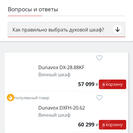
Вопросы и ответы
Как правильно выбрать духовой шкаф?
Сначала определитесь с типом (газовый или
электрический) и габаритами под вашу нишу,
затем смотрите на объём 50–70 л для семьи,
класс энергопотребления не ниже A и нужные
Dunavox DX-28.88KF
функции (конвекция, гриль, самоочистка,
Винный шкаф
защита от детей).
57 099
в корзину
популярный товар
Dunavox DXFH-20.62
Винный шкаф
60 299
в корзину