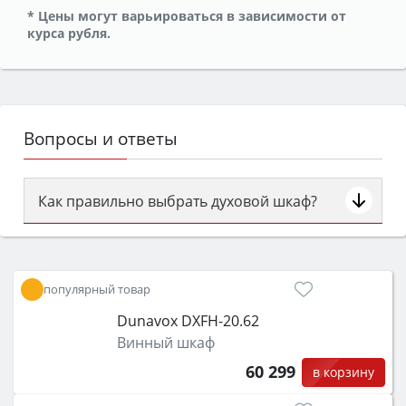
* Цены могут варьироваться в зависимости от
курса рубля.
Вопросы и ответы
Как правильно выбрать духовой шкаф?
Сначала определитесь с типом (газовый или
электрический) и габаритами под вашу нишу,
затем смотрите на объём 50–70 л для семьи,
популярный товар
класс энергопотребления не ниже A и нужные
Dunavox DXFH-20.62
функции (конвекция, гриль, самоочистка,
Винный шкаф
защита от детей).
60 299
в корзину