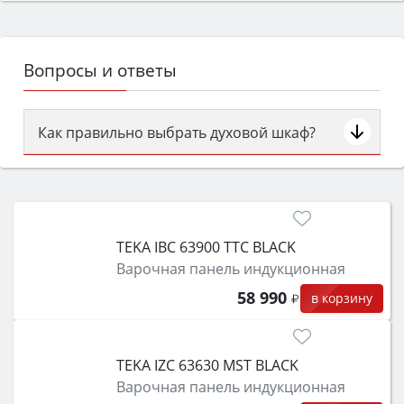
Вопросы и ответы
Как правильно выбрать духовой шкаф?
Сначала определитесь с типом (газовый или
электрический) и габаритами под вашу нишу,
затем смотрите на объём 50–70 л для семьи,
класс энергопотребления не ниже A и нужные
TEKA IBC 63900 TTC BLACK
функции (конвекция, гриль, самоочистка,
Варочная панель индукционная
защита от детей).
58 990
в корзину
TEKA IZC 63630 MST BLACK
Варочная панель индукционная