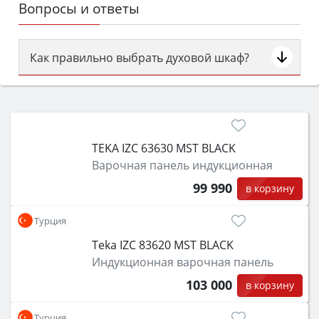
Вопросы и ответы
Как правильно выбрать духовой шкаф?
Сначала определитесь с типом (газовый или
электрический) и габаритами под вашу нишу,
затем смотрите на объём 50–70 л для семьи,
класс энергопотребления не ниже A и нужные
TEKA IZC 63630 MST BLACK
функции (конвекция, гриль, самоочистка,
Варочная панель индукционная
защита от детей).
99 990
в корзину
Турция
Teka IZC 83620 MST BLACK
Индукционная варочная панель
103 000
в корзину
Турция