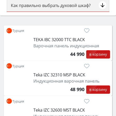
Как правильно выбрать духовой шкаф?
Сначала определитесь с типом (газовый или
электрический) и габаритами под вашу нишу,
затем смотрите на объём 50–70 л для семьи,
Турция
класс энергопотребления не ниже A и нужные
TEKA IBC 32000 TTC BLACK
функции (конвекция, гриль, самоочистка,
Варочная панель индукционная
защита от детей).
44 990
в корзину
Турция
Teka IZC 32310 MSP BLACK
Индукционная варочная панель
48 990
в корзину
Турция
Teka IZC 32600 MST BLACK