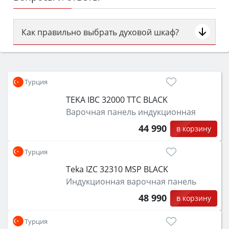
Как правильно выбрать духовой шкаф?
Сначала определитесь с типом (газовый или
электрический) и габаритами под вашу нишу,
затем смотрите на объём 50–70 л для семьи,
Турция
класс энергопотребления не ниже A и нужные
TEKA IBC 32000 TTC BLACK
функции (конвекция, гриль, самоочистка,
Варочная панель индукционная
защита от детей).
44 990
в корзину
Турция
Teka IZC 32310 MSP BLACK
Индукционная варочная панель
48 990
в корзину
Турция