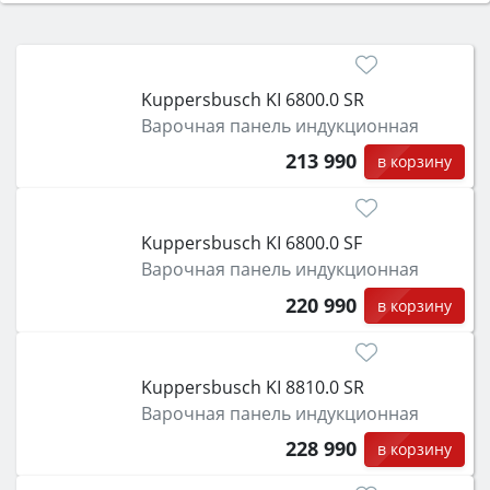
Сначала определитесь с типом (газовый или
электрический) и габаритами под вашу нишу,
затем смотрите на объём 50–70 л для семьи,
класс энергопотребления не ниже A и нужные
Kuppersbusch KI 6800.0 SR
функции (конвекция, гриль, самоочистка,
Варочная панель индукционная
защита от детей).
213 990
в корзину
Kuppersbusch KI 6800.0 SF
Варочная панель индукционная
220 990
в корзину
Kuppersbusch KI 8810.0 SR
Варочная панель индукционная
228 990
в корзину