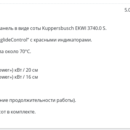
5.
ель в виде соты Kuppersbusch EKWI 3740.0 S.
glideControl” c красными индикаторами.
а около 70°C.
wer») кВт / 20 см
wer») кВт / 16 см
ние продолжительности работы).
от в комплекте.