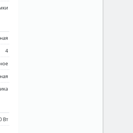
амки
ная
4
ное
ная
мика
0 Вт