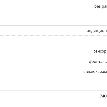
без р
индукцион
сенсор
фронталь
стеклокера
740