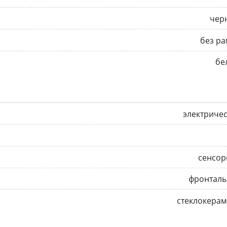
чер
без р
бе
электриче
сенсор
фронталь
стеклокера