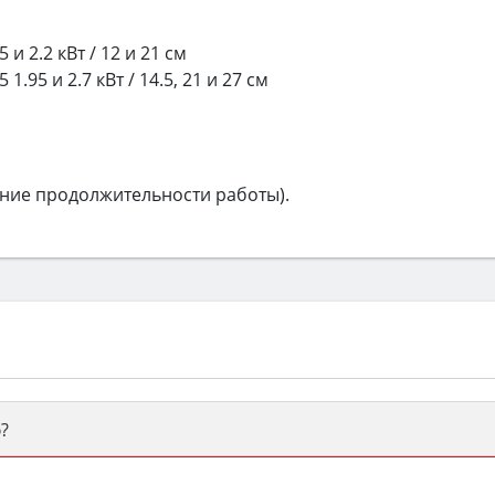
и 2.2 кВт / 12 и 21 см
.95 и 2.7 кВт / 14.5, 21 и 27 см
ние продолжительности работы).
?
ый или электрический) и габаритами под вашу нишу, зат