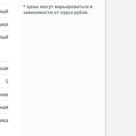
* Цены могут варьироваться в
ный
зависимости от курса рубля.
амки
лый
ская
5
ное
ная
мика