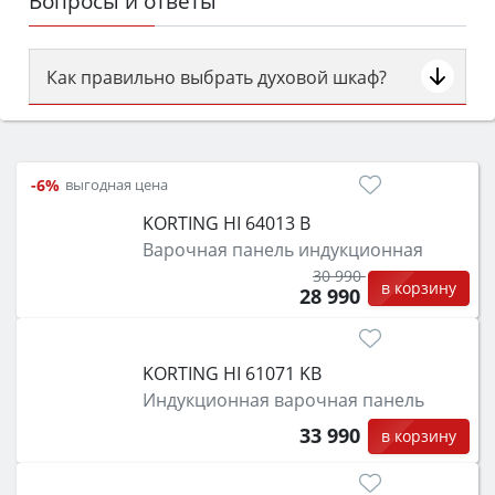
Вопросы и ответы
Как правильно выбрать духовой шкаф?
Сначала определитесь с типом (газовый или
электрический) и габаритами под вашу нишу,
затем смотрите на объём 50–70 л для семьи,
-6%
выгодная цена
класс энергопотребления не ниже A и нужные
KORTING HI 64013 B
функции (конвекция, гриль, самоочистка,
Варочная панель индукционная
защита от детей).
30 990
в корзину
28 990
KORTING HI 61071 KB
Индукционная варочная панель
33 990
в корзину