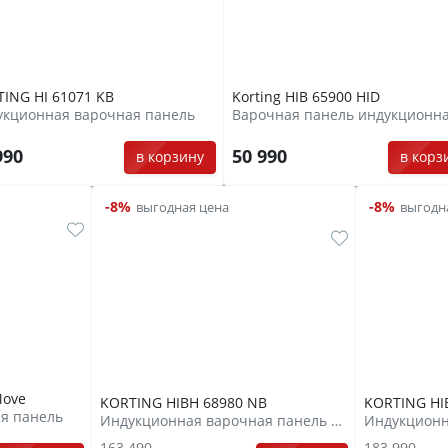
ING HI 61071 KB
Korting HIB 65900 HID
укционная варочная панель
Варочная панель индукционн
990
50 990
в корзину
в корз
-8%
-8%
выгодная цена
выгодн
Move
KORTING HIBH 68980 NB
KORTING HI
я панель
Индукционная варочная панель с интегрированной вытяжкой
163 490
183 990