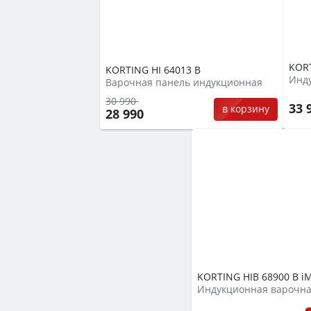
KORT
KORTING HI 64013 B
Инд
Варочная панель индукционная
30 990
33 
в корзину
28 990
KORTING HIB 68900 B i
Индукционная варочна