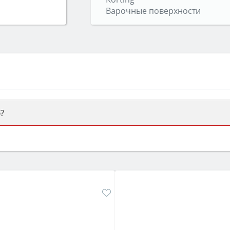
Варочные поверхности
?
ый или электрический) и габаритами под вашу нишу, зат
же A и нужные функции (конвекция, гриль, самоочистка, 