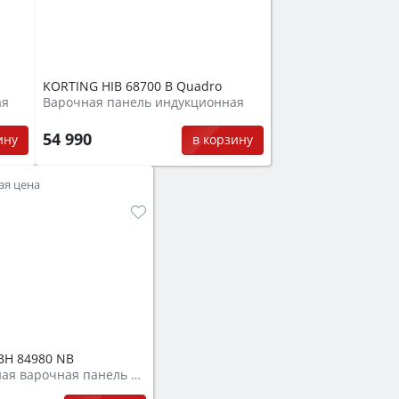
KORTING HIB 68700 B Quadro
ая
Варочная панель индукционная
54 990
ину
в корзину
ая цена
BH 84980 NB
Индукционная варочная панель с интегрированной вытяжкой