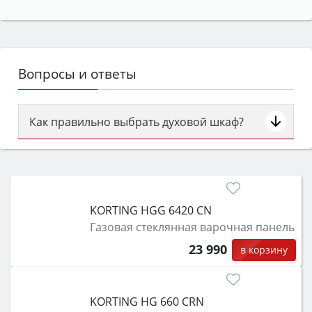
Вопросы и ответы
Как правильно выбрать духовой шкаф?
Сначала определитесь с типом (газовый или
электрический) и габаритами под вашу нишу,
затем смотрите на объём 50–70 л для семьи,
класс энергопотребления не ниже A и нужные
KORTING HGG 6420 CN
функции (конвекция, гриль, самоочистка,
Газовая стеклянная варочная панель
защита от детей).
23 990
в корзину
KORTING HG 660 CRN