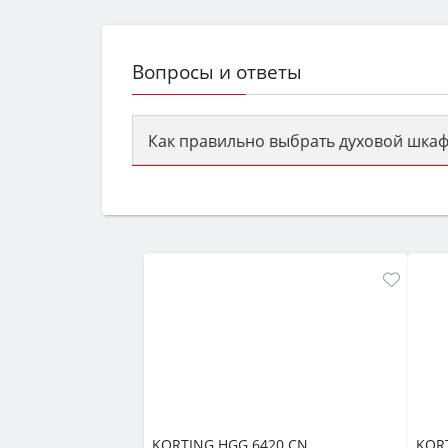
Вопросы и ответы
Как правильно выбрать духовой шкаф
Сначала определитесь с типом (газов
семьи, класс энергопотребления не ни
KORTING HGG 6420 CN
KOR