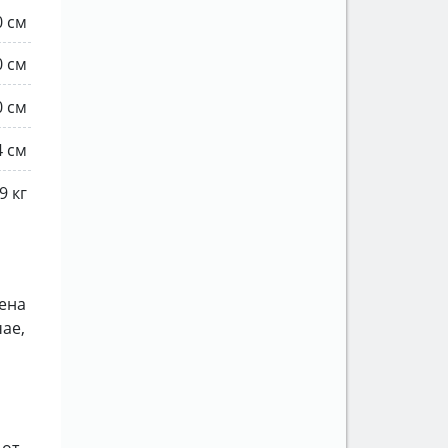
0 см
0 см
0 см
4 см
9 кг
лена
чае,
 от