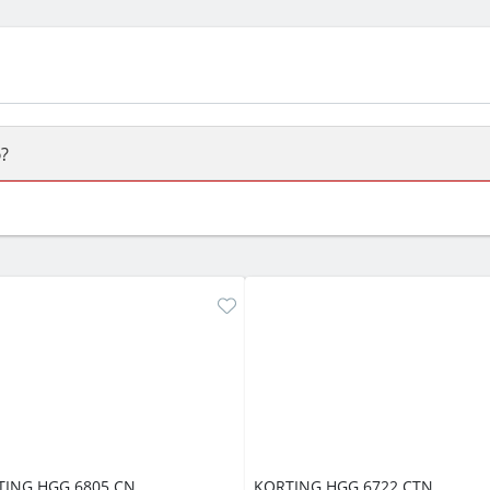
?
ый или электрический) и габаритами под вашу нишу, зат
же A и нужные функции (конвекция, гриль, самоочистка, 
TING HGG 6805 CN
KORTING HGG 6722 CTN