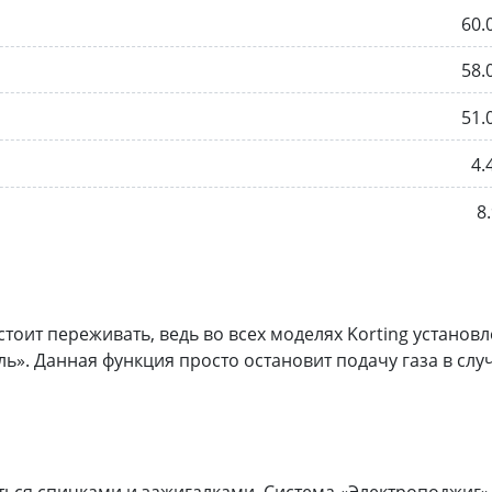
60.
58.
51.
4.
8.
стоит переживать, ведь во всех моделях Korting установ
ь». Данная функция просто остановит подачу газа в слу
ться спичками и зажигалками. Система «Электроподжиг»