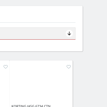
ем смотрите на объём 50–70 л для
защита от детей).
KORTING HGG 6734 CTN