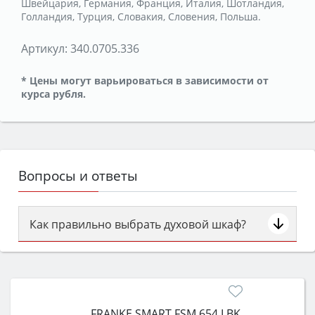
Швейцария, Германия, Франция, Италия, Шотландия,
Голландия, Турция, Словакия, Словения, Польша.
Артикул:
340.0705.336
* Цены могут варьироваться в зависимости от
курса рубля.
Вопросы и ответы
Как правильно выбрать духовой шкаф?
Сначала определитесь с типом (газовый или
электрический) и габаритами под вашу нишу,
затем смотрите на объём 50–70 л для семьи,
класс энергопотребления не ниже A и нужные
FRANKE SMART FSM 654 I BK