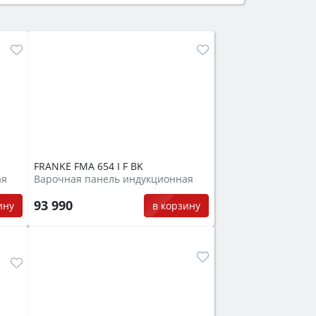
защита от детей).
FRANKE FMA 654 I F BK
ая
Варочная панель индукционная
93 990
ину
в корзину