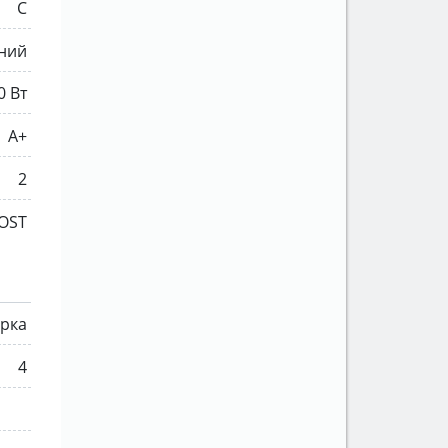
C
ний
0 Вт
A+
2
OST
рка
4