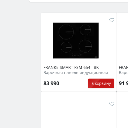
семьи, класс энергопотребления не ни
FRANKE SMART FSM 654 I BK
FRAN
Варочная панель индукционная
Вар
83 990
91 
в корзину