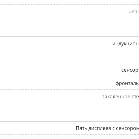
чер
индукцион
сенсор
фронталь
закаленное ст
Пять дисплеев с сенсором