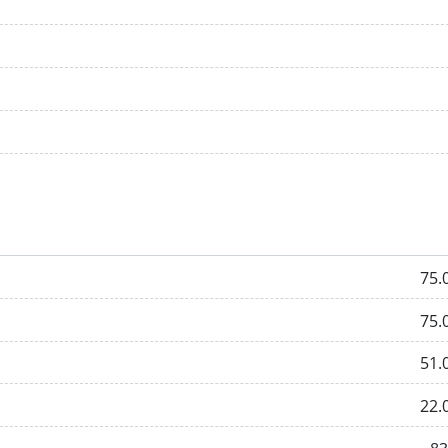
75.
75.
51.
22.