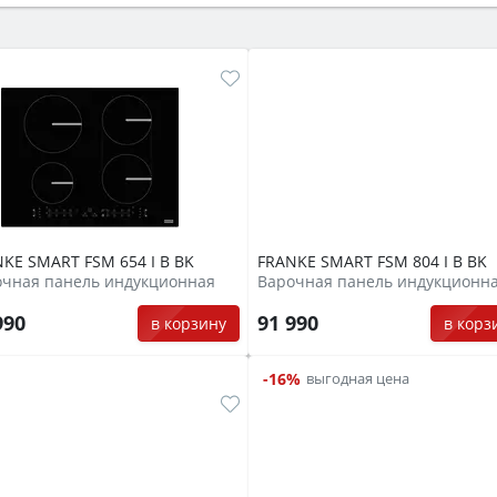
же A и нужные функции (конвекция, гриль, самоочистка, 
KE SMART FSM 654 I B BK
FRANKE SMART FSM 804 I B BK
очная панель индукционная
Варочная панель индукционн
990
91 990
в корзину
в корз
-16%
выгодная цена