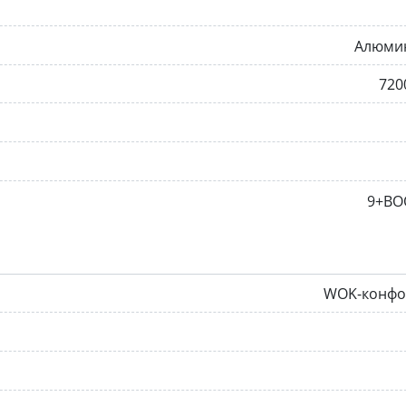
Алюми
720
9+BO
WOK-конфо