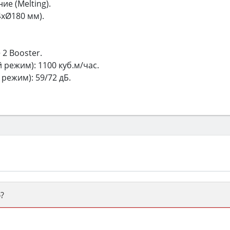
е (Melting).
4хØ180 мм).
 2 Booster.
режим): 1100 куб.м/час.
режим): 59/72 дБ.
?
ый или электрический) и габаритами под вашу нишу, зат