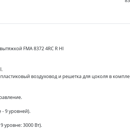
8
вытяжкой FMA 8372 4RC R HI
l.
 пластиковый воздуховод и решетка для цоколя в компле
равление.
 - 9 уровней).
9 уровне: 3000 Вт).