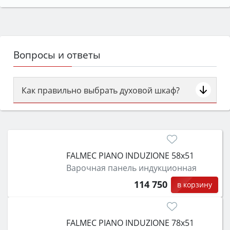
Вопросы и ответы
Как правильно выбрать духовой шкаф?
Сначала определитесь с типом (газовый или
электрический) и габаритами под вашу нишу,
затем смотрите на объём 50–70 л для семьи,
класс энергопотребления не ниже A и нужные
FALMEC PIANO INDUZIONE 58x51
функции (конвекция, гриль, самоочистка,
Варочная панель индукционная
защита от детей).
114 750
в корзину
FALMEC PIANO INDUZIONE 78x51