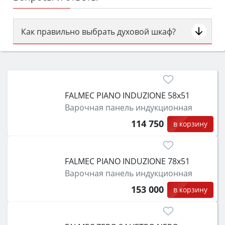
Как правильно выбрать духовой шкаф?
Сначала определитесь с типом (газовый или
электрический) и габаритами под вашу нишу,
затем смотрите на объём 50–70 л для семьи,
класс энергопотребления не ниже A и нужные
FALMEC PIANO INDUZIONE 58x51
функции (конвекция, гриль, самоочистка,
Варочная панель индукционная
защита от детей).
114 750
в корзину
FALMEC PIANO INDUZIONE 78x51
Варочная панель индукционная
153 000
в корзину