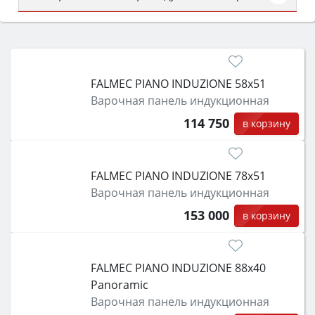
Сначала определитесь с типом (газовый или
электрический) и габаритами под вашу нишу,
затем смотрите на объём 50–70 л для семьи,
класс энергопотребления не ниже A и нужные
FALMEC PIANO INDUZIONE 58x51
функции (конвекция, гриль, самоочистка,
Варочная панель индукционная
защита от детей).
114 750
в корзину
FALMEC PIANO INDUZIONE 78x51
Варочная панель индукционная
153 000
в корзину
FALMEC PIANO INDUZIONE 88x40
Panoramic
Варочная панель индукционная