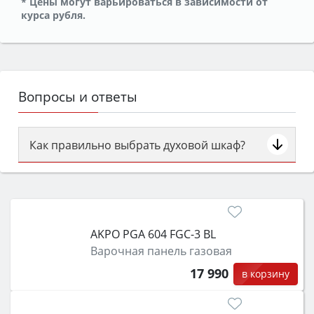
* Цены могут варьироваться в зависимости от
курса рубля.
Вопросы и ответы
Как правильно выбрать духовой шкаф?
Сначала определитесь с типом (газовый или
электрический) и габаритами под вашу нишу,
затем смотрите на объём 50–70 л для семьи,
класс энергопотребления не ниже A и нужные
AKPO PGA 604 FGC-3 BL
функции (конвекция, гриль, самоочистка,
Варочная панель газовая
защита от детей).
17 990
в корзину