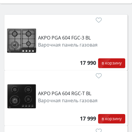
Сначала определитесь с типом (газовый или
электрический) и габаритами под вашу нишу,
затем смотрите на объём 50–70 л для семьи,
класс энергопотребления не ниже A и нужные
функции (конвекция, гриль, самоочистка,
AKPO PGA 604 FGC-3 BL
защита от детей).
Варочная панель газовая
17 990
в корзину
AKPO PGA 604 RGC-T BL
Варочная панель газовая
17 999
в корзину