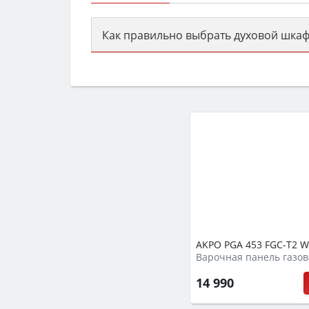
Как правильно выбрать духовой шкаф
Сначала определитесь с типом (газов
семьи, класс энергопотребления не ни
AKPO PGA 453 FGC-T2 
Варочная панель газов
14 990