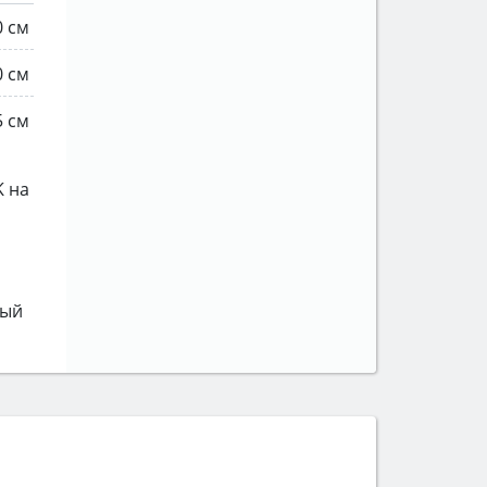
0 см
0 см
5 см
K на
лый