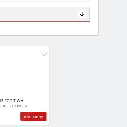
ем смотрите на объём 50–70 л для
защита от детей).
53 FGC-T WH
анель газовая
в корзину