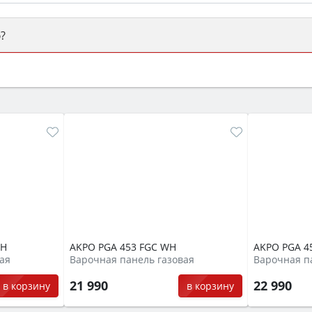
?
ый или электрический) и габаритами под вашу нишу, зат
же A и нужные функции (конвекция, гриль, самоочистка, 
WH
AKPO PGA 453 FGC WH
AKPO PGA 4
ая
Варочная панель газовая
Варочная п
21 990
22 990
в корзину
в корзину