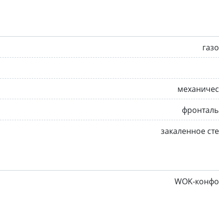
газ
механичес
фронталь
закаленное ст
WOK-конфо