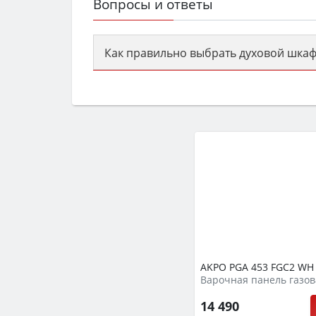
Вопросы и ответы
Как правильно выбрать духовой шкаф
Сначала определитесь с типом (газов
семьи, класс энергопотребления не ни
AKPO PGA 453 FGC2 WH
Варочная панель газов
14 490