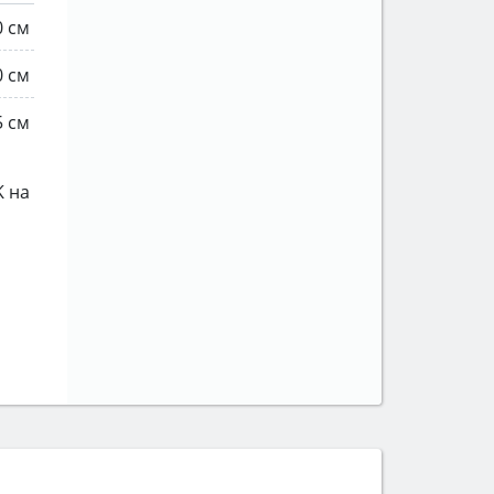
0 см
0 см
5 см
K на