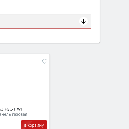
ем смотрите на объём 50–70 л для
защита от детей).
53 FGC-T WH
анель газовая
в корзину