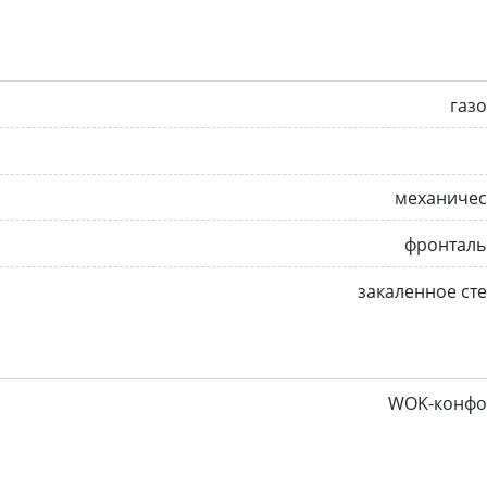
газ
механичес
фронталь
закаленное ст
WOK-конфо