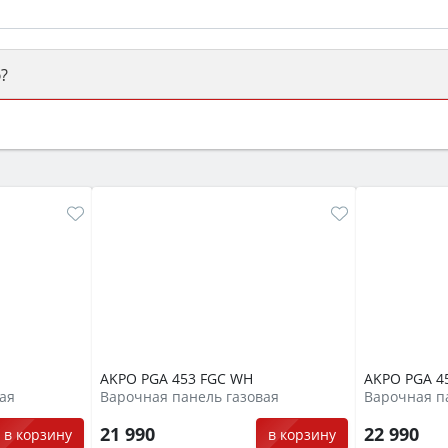
?
ый или электрический) и габаритами под вашу нишу, зат
же A и нужные функции (конвекция, гриль, самоочистка, 
AKPO PGA 453 FGC WH
AKPO PGA 4
ая
Варочная панель газовая
Варочная п
21 990
22 990
в корзину
в корзину