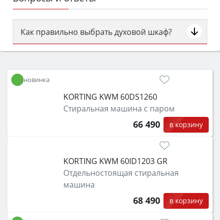
Как правильно выбрать духовой шкаф?
Сначала определитесь с типом (газовый или
электрический) и габаритами под вашу нишу,
затем смотрите на объём 50–70 л для семьи,
новинка
класс энергопотребления не ниже A и нужные
KORTING KWM 60DS1260
функции (конвекция, гриль, самоочистка,
Стиральная машина с паром
защита от детей).
66 490
в корзину
KORTING KWM 60ID1203 GR
Отдельностоящая стиральная
машина
68 490
в корзину