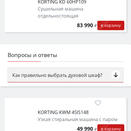
KORTING KD 60HP109
Сушильная машина
отдельностоящая
83 990
в корзину
Вопросы и ответы
Как правильно выбрать духовой шкаф?
Сначала определитесь с типом (газовый или
электрический) и габаритами под вашу нишу,
затем смотрите на объём 50–70 л для семьи,
класс энергопотребления не ниже A и нужные
KORTING KWM 45IS148
функции (конвекция, гриль, самоочистка,
Узкая стиральная машина с паром
защита от детей).
49 990
в корзину