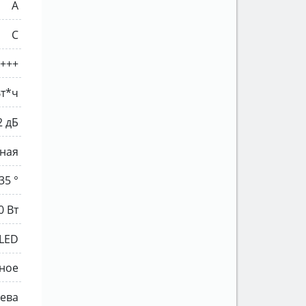
A
C
+++
Вт*ч
2 дБ
ная
35 °
0 Вт
LED
ное
ева