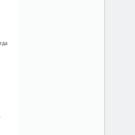
гда
,