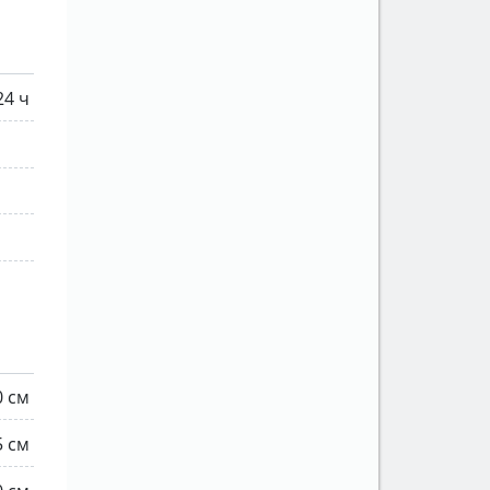
24 ч
0 см
5 см