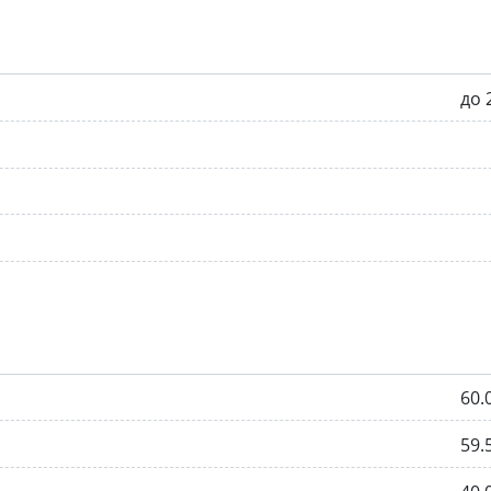
до 
60.
59.