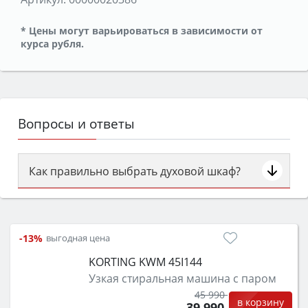
* Цены могут варьироваться в зависимости от
курса рубля.
Вопросы и ответы
Как правильно выбрать духовой шкаф?
Сначала определитесь с типом (газовый или
электрический) и габаритами под вашу нишу,
затем смотрите на объём 50–70 л для семьи,
-13%
выгодная цена
класс энергопотребления не ниже A и нужные
KORTING KWM 45I144
функции (конвекция, гриль, самоочистка,
Узкая стиральная машина с паром
защита от детей).
45 990
в корзину
39 990