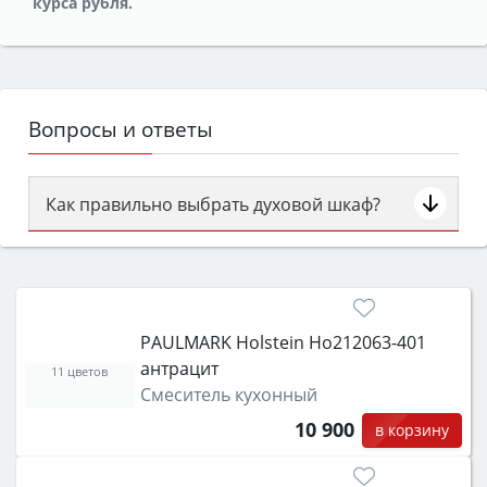
курса рубля.
Вопросы и ответы
Как правильно выбрать духовой шкаф?
Сначала определитесь с типом (газовый или
электрический) и габаритами под вашу нишу,
затем смотрите на объём 50–70 л для семьи,
класс энергопотребления не ниже A и нужные
PAULMARK Holstein Ho212063-401
функции (конвекция, гриль, самоочистка,
антрацит
защита от детей).
11 цветов
Смеситель кухонный
10 900
в корзину